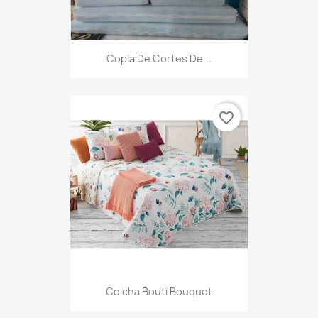
Copia De Cortes De...
favorite_border
Colcha Bouti Bouquet