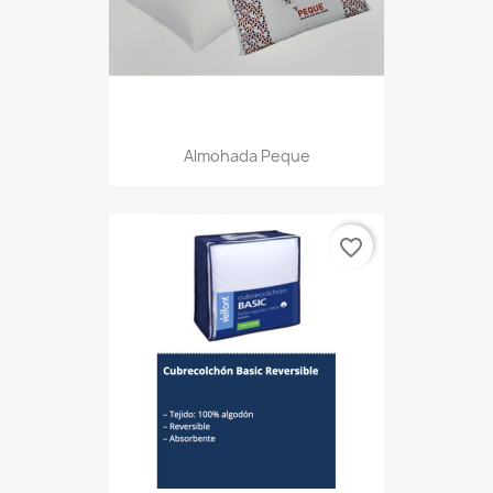
Almohada Peque
favorite_border