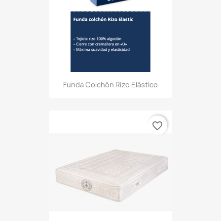
Funda Colchón Rizo Elástico
favorite_border