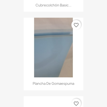
Cubrecolchón Basic...
favorite_border
Plancha De Gomaespuma
favorite_border