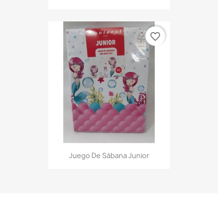
favorite_border
Juego De Sábana Junior