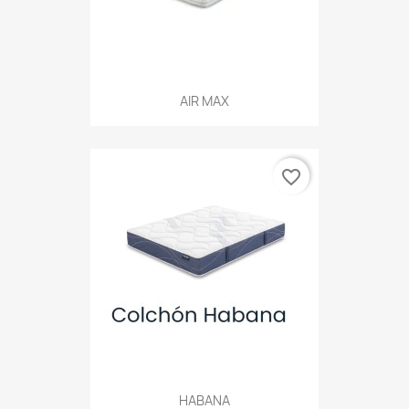
AIR MAX
favorite_border
HABANA