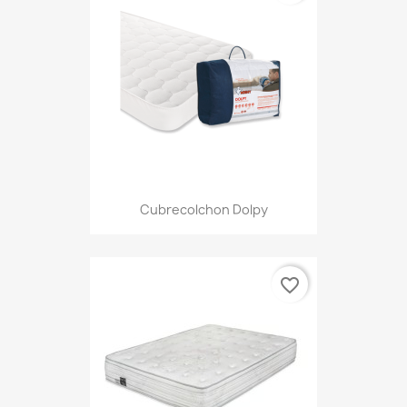
Cubrecolchon Dolpy
favorite_border