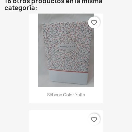
16 otros productos en la misma
categoría:
favorite_border
Sábana Colorfruits
favorite_border