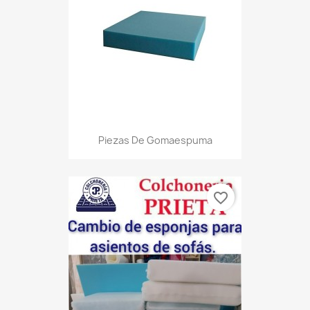
Piezas De Gomaespuma
favorite_border