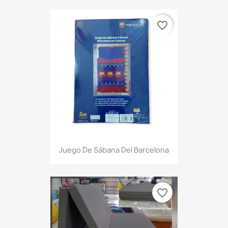
favorite_border
Juego De Sábana Del Barcelona
favorite_border