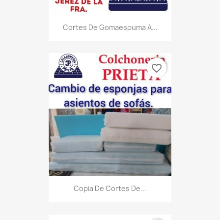
Cortes De Gomaespuma A...
favorite_border
Copia De Cortes De...