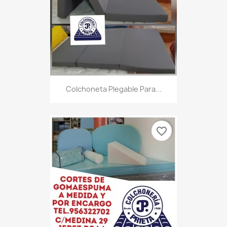
Colchoneta Plegable Para...
favorite_border