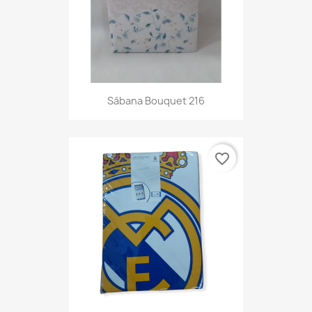
Sábana Bouquet 216
favorite_border