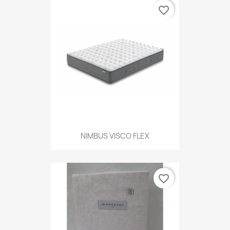
favorite_border
NIMBUS VISCO FLEX
favorite_border