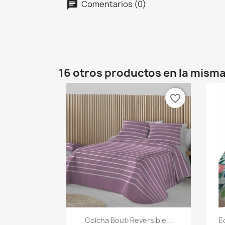
Comentarios (0)
16 otros productos en la misma
favorite_border
Vista rápida

Colcha Bouti Reversible...
E