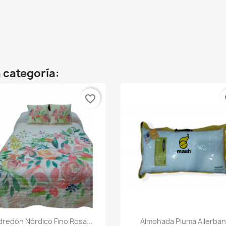
 categoría:
favorite_border
fa
Vista rápida
Vista rápida


dredón Nórdico Fino Rosa...
Almohada Pluma Allerban