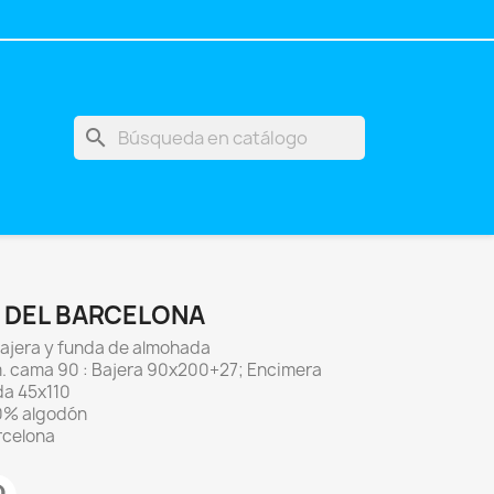
search
 DEL BARCELONA
bajera y funda de almohada
. cama 90 : Bajera 90x200+27; Encimera
da 45x110
50% algodón
rcelona