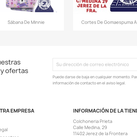
Vista rápida
Vista rápida


Sábana De Minnie
Cortes De Gomaespuma A.
uestras
 y ofertas
Puede darse de baja en cualquier momento. Para
información de contacto en el aviso legal.
TRA EMPRESA
INFORMACIÓN DE LA TIEN
Colchoneria Prieta
Calle Medina, 29
egal
11402 Jerez de la Frontera