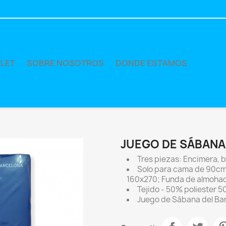
LET
SOBRE NOSOTROS
DONDE ESTAMOS
JUEGO DE SÁBANA
Tres piezas: Encimera, 
Solo para cama de 90cm
160x270; Funda de almoha
Tejido - 50% poliester 
Juego de Sábana del Ba