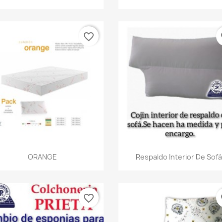
favorite_border
fa
Vista rápida
Vista rápida


ORANGE
Respaldo Interior De Sofá
favorite_border
fa