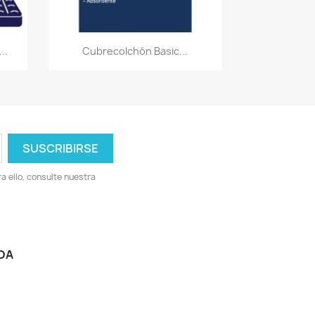
Vista rápida

..
Cubrecolchón Basic...
 ello, consulte nuestra
DA