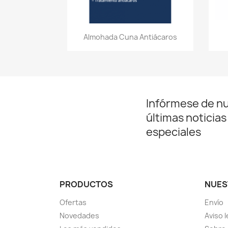
Vista rápida

Almohada Cuna Antiácaros
Infórmese de n
últimas noticias
especiales
PRODUCTOS
NUES
Ofertas
Envío
Novedades
Aviso l