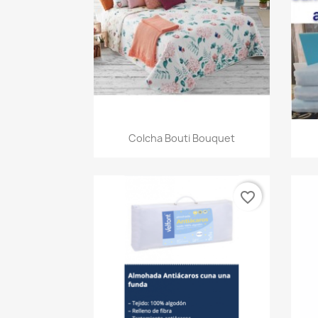
Vista rápida

Colcha Bouti Bouquet
favorite_border