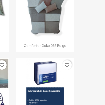
Vista rápida

Comforter Doko 053 Beige
vorite_border
favorite_border