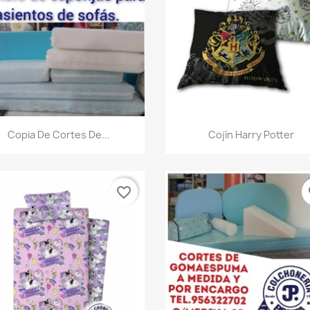
Vista rápida
Vista rápida


Copia De Cortes De...
Cojín Harry Potter
favorite_border
fa