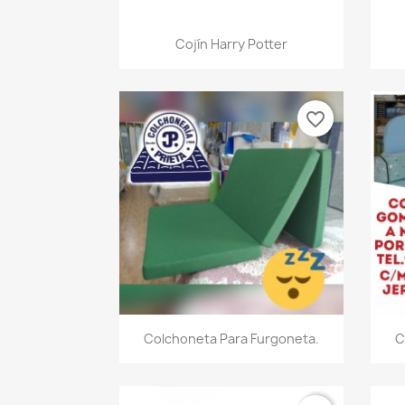
Vista rápida

Cojín Harry Potter
favorite_border
Vista rápida

Colchoneta Para Furgoneta.
C