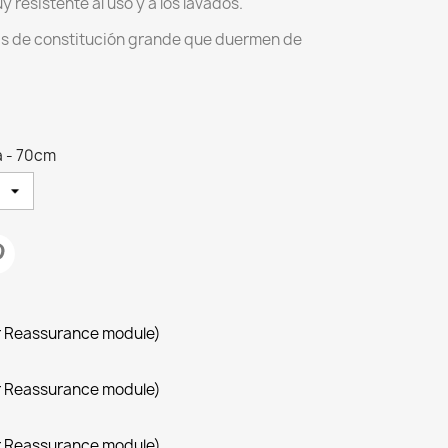
y resistente al uso y a los lavados.
as de constitución grande que duermen de
 - 70cm
r Reassurance module)
r Reassurance module)
r Reassurance module)