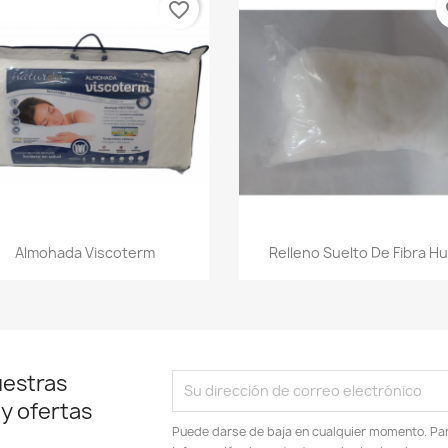
favorite_border
fa
Vista rápida
Vista rápida


Almohada Viscoterm
Relleno Suelto De Fibra H
uestras
 y ofertas
Puede darse de baja en cualquier momento. Para