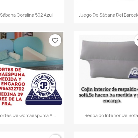
Vista rápida
Vista rápida


Sábana Coralina 502 Azul
Juego De Sábana Del Barce
favorite_border
fa
Vista rápida
Vista rápida


ortes De Gomaespuma A...
Respaldo Interior De Sofá