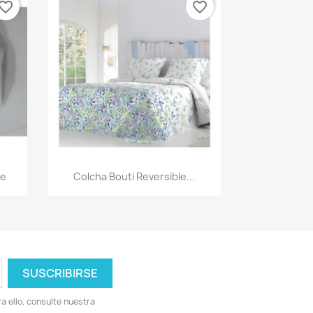
vorite_border
favorite_border
Vista rápida

ue
Colcha Bouti Reversible...
 ello, consulte nuestra