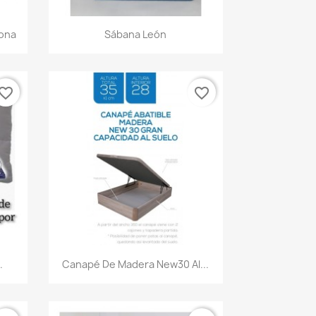
Vista rápida

lona
Sábana León
vorite_border
favorite_border
Vista rápida

.
Canapé De Madera New30 Al...