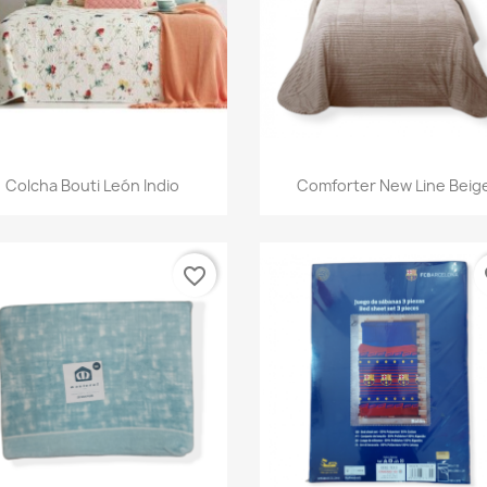
Vista rápida
Vista rápida


Colcha Bouti León Indio
Comforter New Line Beig
favorite_border
fa