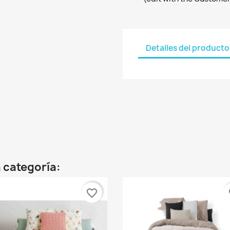
Detalles del producto
 categoría:
favorite_border
fa