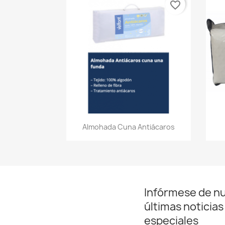
favorite_border
Vista rápida

Almohada Cuna Antiácaros
Infórmese de n
últimas noticias
especiales